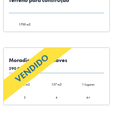
Terreno para construção
1700 m2
VENDIDO
Moradia V3 em Chaves
290 000.00 €
712 m2
157 m2
1 Lugares
3
4
A+