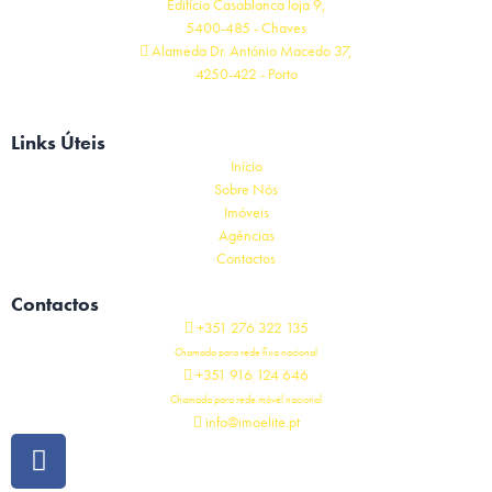
Edifício Casablanca loja 9,
5400-485 - Chaves
Alameda Dr. António Macedo 37,
4250-422 - Porto
Links Úteis
Início
Sobre Nós
Imóveis
Agências
Contactos
Contactos
+351 276 322 135
Chamada para rede fixa nacional
+351 916 124 646
Chamada para rede móvel nacional
info@imoelite.pt