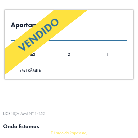
VENDIDO
Apartamento T2
93 m2
2
1
EM TRÂMITE
LICENÇA AMI Nº 14152
Onde Estamos
Largo da Raposeira,