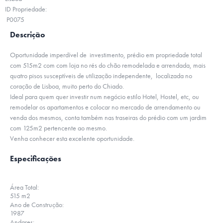
ID Propriedade:
P0075
Descrição
Oportunidade imperdível de investimento, prédio em propriedade total
com 515m2 com com loja no rés do chão remodelada e arrendada, mais
quatro pisos susceptíveis de utilização independente, localizada no
coração de Lisboa, muito perto do Chiado.
Ideal para quem quer investir num negócio estilo Hotel, Hostel, etc, ou
remodelar os apartamentos e colocar no mercado de arrendamento ou
venda dos mesmos, conta também nas traseiras do prédio com um jardim
com 125m2 pertencente ao mesmo.
Venha conhecer esta excelente oportunidade.
Especificações
Área Total:
515 m2
Ano de Construção:
1987
Andares: