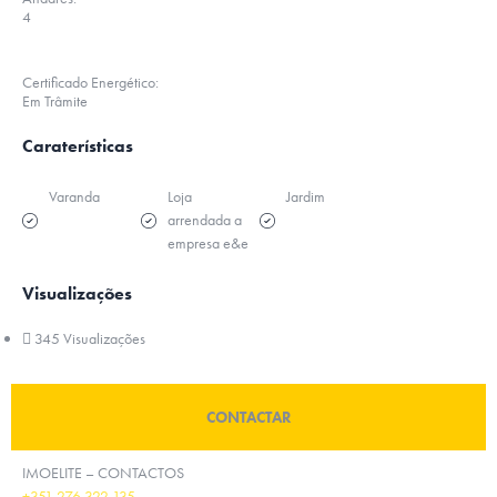
4
Certificado Energético:
Em Trâmite
Caraterísticas
Varanda
Loja
Jardim
arrendada a
empresa e&e
Visualizações
345 Visualizações
CONTACTAR
IMOELITE – CONTACTOS
+351 276 322 135