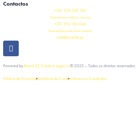
Contactos
+351 276 322 135
Chamada para rede fixa nacional
+351 916 124 646
Chamada para rede móvel nacional
info@imoelite.pt
Powered by
Brand 22 Creative Agency
©
2023
– Todos os direitos reservados
Política de Privacidade
Política de Cookies
Termos e Condições