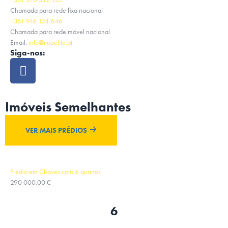
Chamada para rede fixa nacional
+351 916 124 646
Chamada para rede móvel nacional
Email:
info@imoelite.pt
Siga-nos:
Imóveis Semelhantes
VER MAIS PRÉDIOS
Prédio em Chaves com 6 quartos
290 000.00 €
6