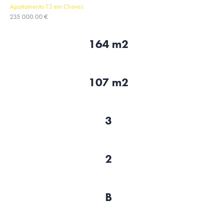
Apartamento T3 em Chaves
235 000.00 €
164 m2
107 m2
3
2
B