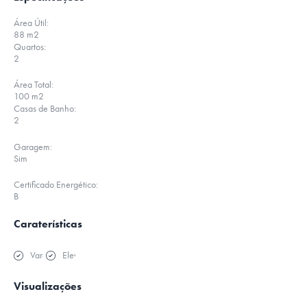
Área Útil:
88 m2
Quartos:
2
Área Total:
100 m2
Casas de Banho:
2
Garagem:
Sim
Certificado Energético:
B
Caraterísticas
Varanda
Elevador
Visualizações