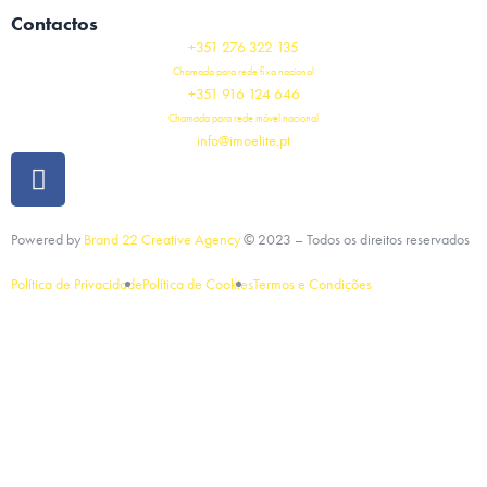
Contactos
+351 276 322 135
Chamada para rede fixa nacional
+351 916 124 646
Chamada para rede móvel nacional
info@imoelite.pt
Powered by
Brand 22 Creative Agency
©
2023
– Todos os direitos reservados
Política de Privacidade
Política de Cookies
Termos e Condições