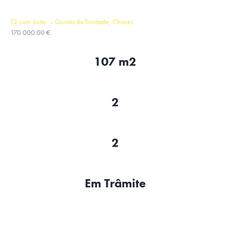
T2 com Suíte – Quinta da Trindade, Chaves
170 000.00 €
107 m2
2
2
Em Trâmite