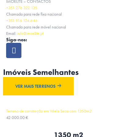
IMOELITE – CONTACTOS
+351 276 322 135
Chamada para rede fixa nacional
+351 916 124 646
Chamada para rede móvel nacional
Email:
info@imoelite.pt
Siga-nos:
Imóveis Semelhantes
VER MAIS TERRENOS
Terreno de construção em Vilela Seca com 1350m2
42 000.00 €
1350 m2