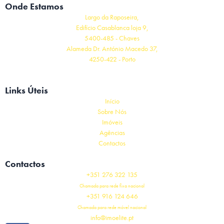
Onde Estamos
Largo da Raposeira,
Edifício Casablanca loja 9,
5400-485 - Chaves
Alameda Dr. António Macedo 37,
4250-422 - Porto
Links Úteis
Início
Sobre Nós
Imóveis
Agências
Contactos
Contactos
+351 276 322 135
Chamada para rede fixa nacional
+351 916 124 646
Chamada para rede móvel nacional
info@imoelite.pt