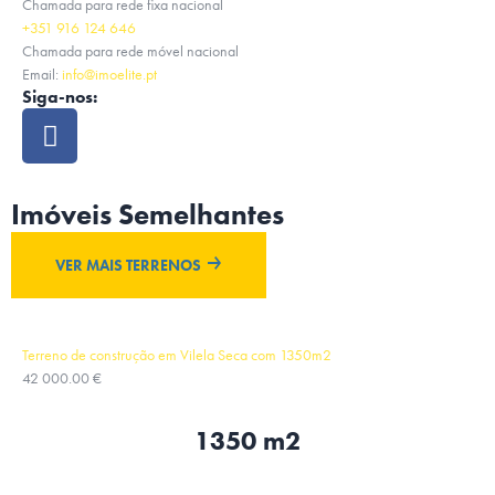
Chamada para rede fixa nacional
+351 916 124 646
Chamada para rede móvel nacional
Email:
info@imoelite.pt
Siga-nos:
Imóveis Semelhantes
VER MAIS TERRENOS
Terreno de construção em Vilela Seca com 1350m2
42 000.00 €
1350 m2