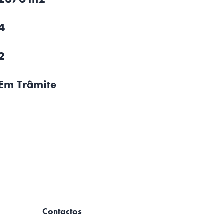
4
2
Em Trâmite
Contactos