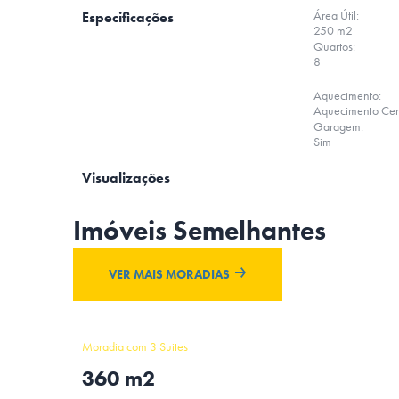
Área Útil:
Especificações
250 m2
Quartos:
8
Aquecimento:
Aquecimento Cen
Garagem:
Sim
Visualizações
Imóveis Semelhantes
VER MAIS MORADIAS
Moradia com 3 Suites
360 m2