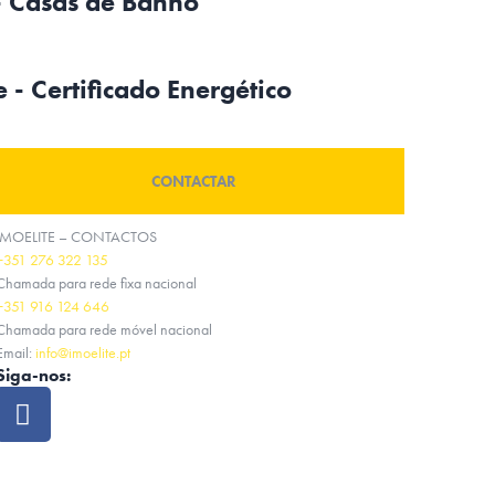
- Casas de Banho
 - Certificado Energético
CONTACTAR
IMOELITE – CONTACTOS
+351 276 322 135
Chamada para rede fixa nacional
+351 916 124 646
Chamada para rede móvel nacional
Email:
info@imoelite.pt
Siga-nos: