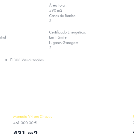
Área Total:
590 m2
Casas de Banho:
3
Certificado Energético:
tral
Em Trâmite
Lugares Garagem:
2
308 Visualizações
Moradia V4 em Chaves
461 000.00 €
431 m2