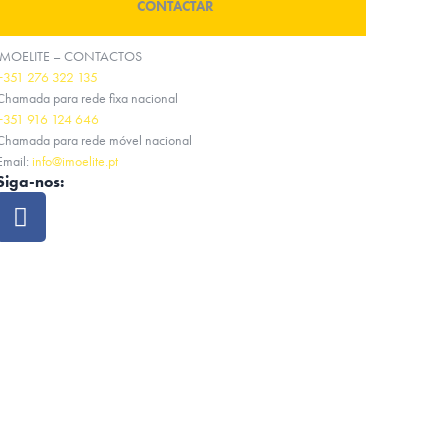
CONTACTAR
IMOELITE – CONTACTOS
+351 276 322 135
Chamada para rede fixa nacional
+351 916 124 646
Chamada para rede móvel nacional
Email:
info@imoelite.pt
Siga-nos: