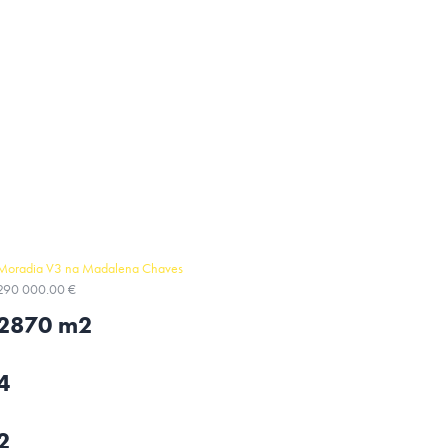
Moradia V3 na Madalena Chaves
290 000.00 €
2870 m2
4
2