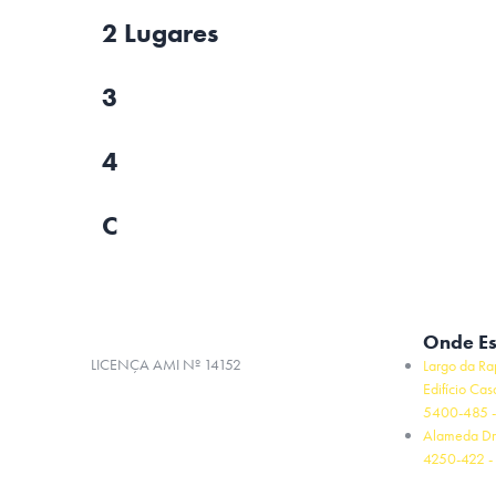
2 Lugares
3
4
C
Onde E
LICENÇA AMI Nº 14152
Largo da Ra
Edifício Cas
5400-485 -
Alameda Dr
4250-422 - 