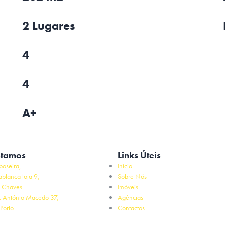
2 Lugares
4
4
A+
stamos
Links Úteis
poseira,
Início
ablanca loja 9,
Sobre Nós
 Chaves
Imóveis
. António Macedo 37,
Agências
Porto
Contactos