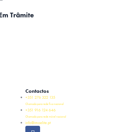
Em Trâmite
Contactos
+351 276 322 135
Chamada para rede fixa nacional
+351 916 124 646
Chamada para rede móvel nacional
info@imoelite.pt