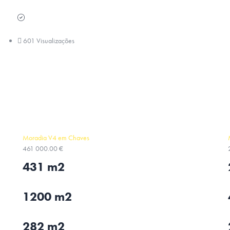
Varanda
601 Visualizações
Moradia V4 em Chaves
461 000.00 €
431 m2
1200 m2
282 m2