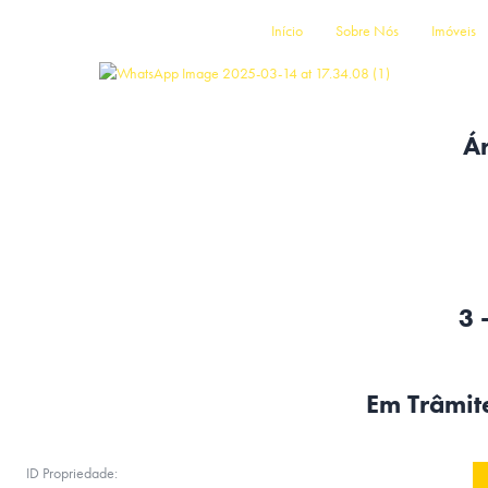
Início
Sobre Nós
Imóveis
Ár
3 
Em Trâmite
ID Propriedade: