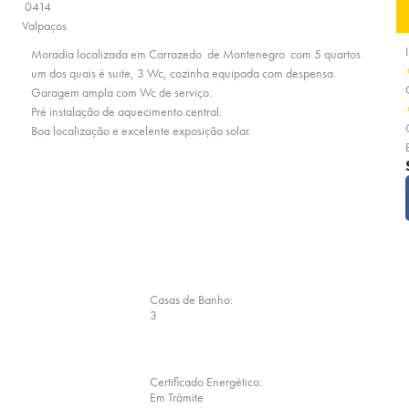
0414
Valpaços
Moradia localizada em Carrazedo de Montenegro com 5 quartos
um dos quais é suite, 3 Wc, cozinha equipada com despensa.
Garagem ampla com Wc de serviço.
Pré instalação de aquecimento central.
Boa localização e excelente exposição solar.
Casas de Banho:
3
Certificado Energético:
Em Trâmite