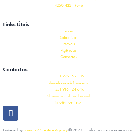
4250-422 - Porto
Links Úteis
Início
Sobre Nós
Imóveis
Agências
Contactos
Contactos
+351 276 322 135
Chamada para rede fixa nacional
+351 916 124 646
Chamada para rede móvel nacional
info@imoelite.pt
Powered by
Brand 22 Creative Agency
©
2023
– Todos os direitos reservados