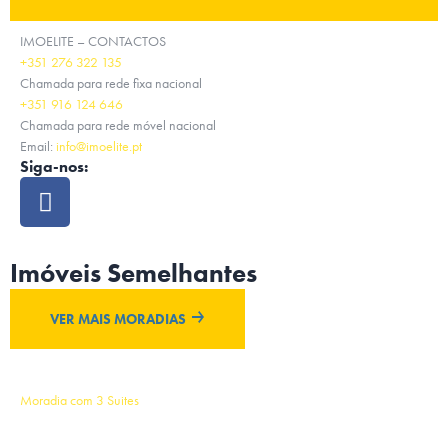
IMOELITE – CONTACTOS
+351 276 322 135
Chamada para rede fixa nacional
+351 916 124 646
Chamada para rede móvel nacional
Email:
info@imoelite.pt
Siga-nos:
Imóveis Semelhantes
VER MAIS MORADIAS
Moradia com 3 Suites