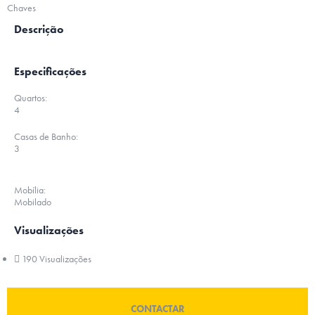
Chaves
Descrição
Especificações
Quartos:
4
Casas de Banho:
3
Mobília:
Mobilado
Visualizações
190 Visualizações
CONTACTAR