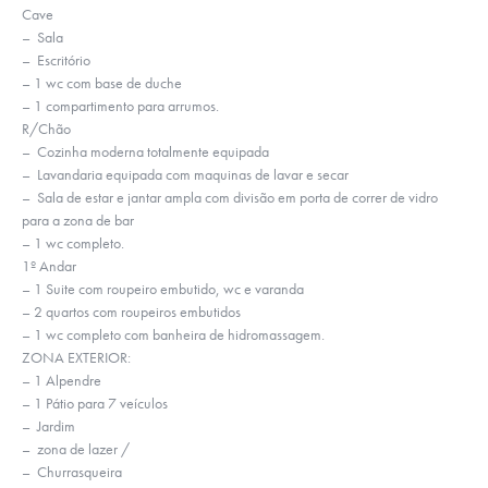
Cave
– Sala
– Escritório
– 1 wc com base de duche
– 1 compartimento para arrumos.
R/Chão
– Cozinha moderna totalmente equipada
– Lavandaria equipada com maquinas de lavar e secar
– Sala de estar e jantar ampla com divisão em porta de correr de vidro
para a zona de bar
– 1 wc completo.
1º Andar
– 1 Suite com roupeiro embutido, wc e varanda
– 2 quartos com roupeiros embutidos
– 1 wc completo com banheira de hidromassagem.
ZONA EXTERIOR:
– 1 Alpendre
– 1 Pátio para 7 veículos
– Jardim
– zona de lazer /
– Churrasqueira