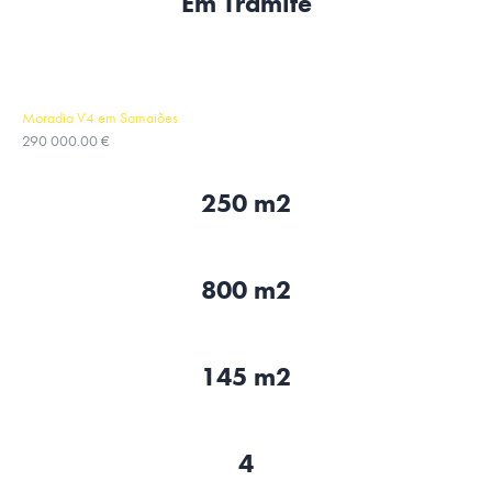
Em Trâmite
Moradia V4 em Samaiões
290 000.00 €
250 m2
800 m2
145 m2
4