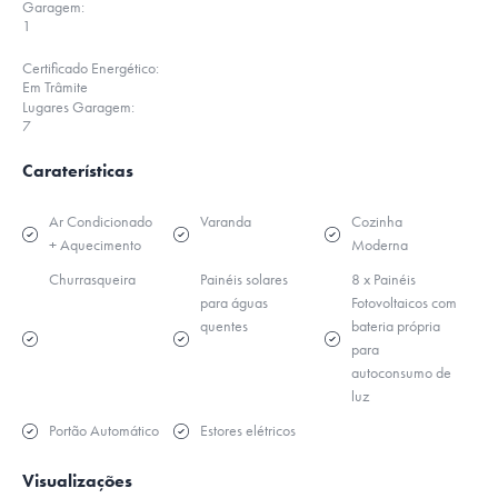
Garagem:
1
Certificado Energético:
Em Trâmite
Lugares Garagem:
7
Caraterísticas
Ar Condicionado
Varanda
Cozinha
+ Aquecimento
Moderna
Churrasqueira
Painéis solares
8 x Painéis
para águas
Fotovoltaicos com
quentes
bateria própria
para
autoconsumo de
luz
Portão Automático
Estores elétricos
Visualizações