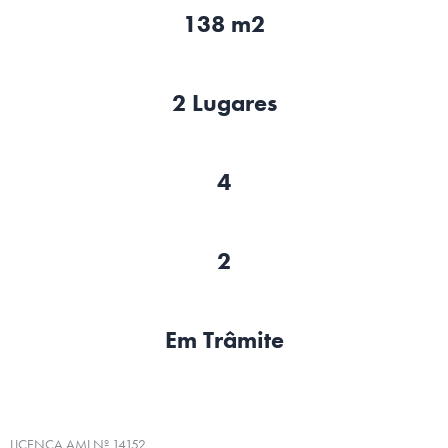
138 m2
2 Lugares
4
2
Em Trâmite
LICENÇA AMI Nº 14152