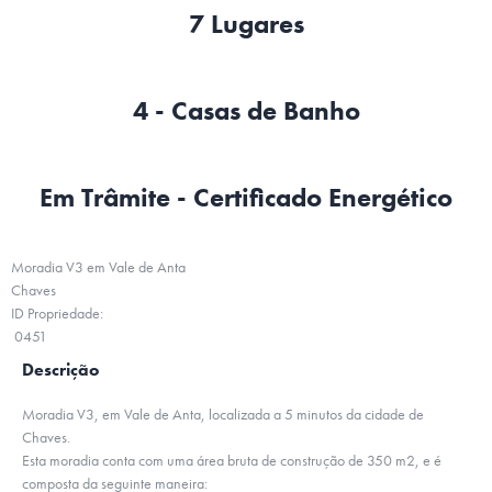
7 Lugares
4 - Casas de Banho
Em Trâmite - Certificado Energético
Moradia V3 em Vale de Anta
Chaves
ID Propriedade:
0451
Descrição
Moradia V3, em Vale de Anta, localizada a 5 minutos da cidade de
Chaves.
Esta moradia conta com uma área bruta de construção de 350 m2, e é
composta da seguinte maneira: