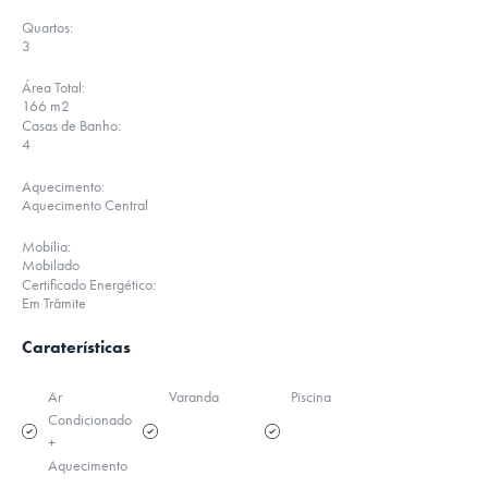
Quartos:
3
Área Total:
166 m2
Casas de Banho:
4
Aquecimento:
Aquecimento Central
Mobília:
Mobilado
Certificado Energético:
Em Trâmite
Caraterísticas
Ar
Varanda
Piscina
Condicionado
+
Aquecimento