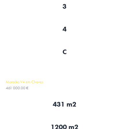
3
4
C
Moradia V4 em Chaves
461 000.00 €
431 m2
1200 m2