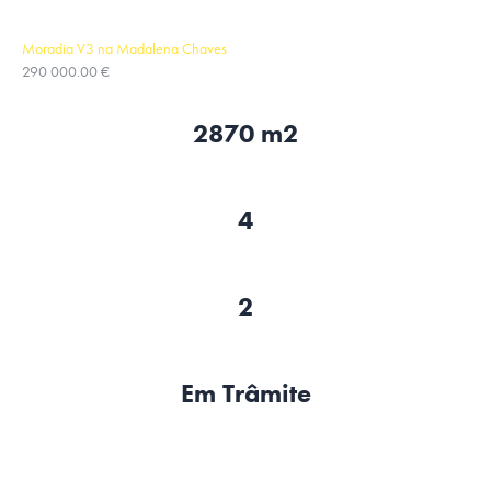
Moradia V3 na Madalena Chaves
290 000.00 €
2870 m2
4
2
Em Trâmite