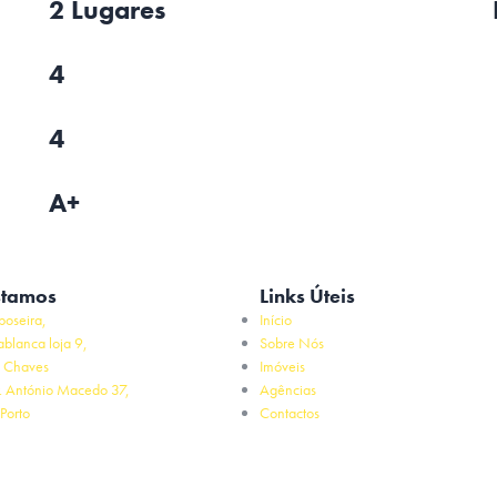
2 Lugares
4
4
A+
stamos
Links Úteis
poseira,
Início
ablanca loja 9,
Sobre Nós
 Chaves
Imóveis
. António Macedo 37,
Agências
Porto
Contactos