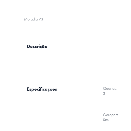
Moradia V3
Descrição
Quartos:
Especificações
3
Garagem:
Sim