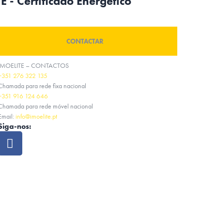
 - Certificado Energético
CONTACTAR
IMOELITE – CONTACTOS
+351 276 322 135
Chamada para rede fixa nacional
+351 916 124 646
Chamada para rede móvel nacional
Email:
info@imoelite.pt
Siga-nos: