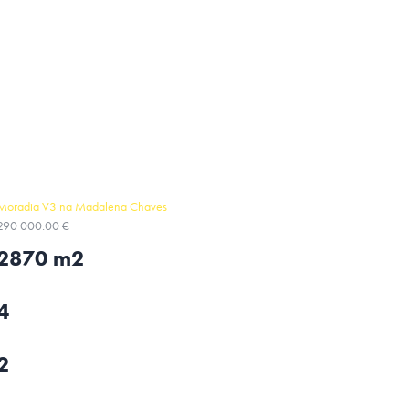
Moradia V3 na Madalena Chaves
290 000.00 €
2870 m2
4
2