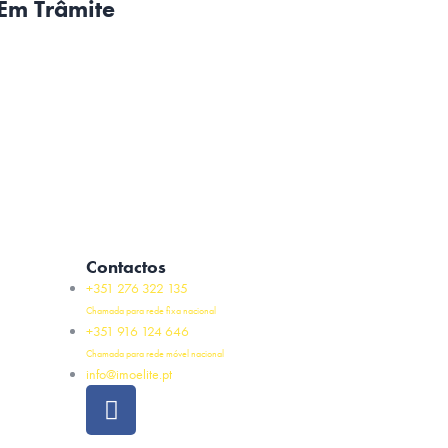
Em Trâmite
Contactos
+351 276 322 135
Chamada para rede fixa nacional
+351 916 124 646
Chamada para rede móvel nacional
info@imoelite.pt