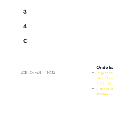
3
4
C
Onde E
LICENÇA AMI Nº 14152
Largo da Ra
Edifício Cas
5400-485 -
Alameda Dr
4250-422 - 