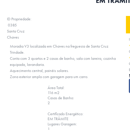
EM TRÂMITE
ID Propriedade:
0385
Santa Cruz
Chaves
Moradia V3 localizada em Chaves na freguesia de Santa Cruz
Trindade.
Conta com 3 quartos e 2 casas de banho, sala com lareira, cozinha
equipada, lavandaria.
Aquecimento central, painéis solares.
Zona exterior ampla com garagem para um carro.
Área Total:
116 m2
Casas de Banho:
2
Certificado Energético:
EM TRÂMITE
Lugares Garagem:
1