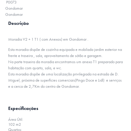
P0073
Gondomar
Gondomar
Descrição
Moradia V2 + 1 T1 ( com Anexos) em Gondomar .
Esta moradia dispõe de cozinha equipada e mobilada jardim exterior na
frente e traseira , sala, aproveitamento de sótão e garagem.
Na parte traseira da moradia encontramos um anexo T1 preparado para
habitação com quarto, sala, e wc.
Esta moradia dispõe de uma localização privilegiada na estrada de D.
Miguel, próxima de superfícies comerciais(Pingo Doce e Lidl) e serviços
e a cerca de 2,7Km do centro de Gondomar.
Especificações
Área Útil:
102 m2
Quartos: