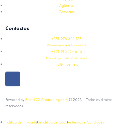
Agências
Contactos
Contactos
+351 276 322 135
Chamada para rede fixa nacional
+351 916 124 646
Chamada para rede móvel nacional
info@imoelite.pt
Powered by
Brand 22 Creative Agency
©
2023
– Todos os direitos
reservados
Política de Privacidade
Política de Cookies
Termos e Condições