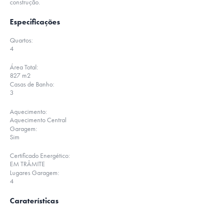
construção.
Especificações
Quartos:
4
Área Total:
827 m2
Casas de Banho:
3
Aquecimento:
Aquecimento Central
Garagem:
Sim
Certificado Energético:
EM TRÂMITE
Lugares Garagem:
4
Caraterísticas