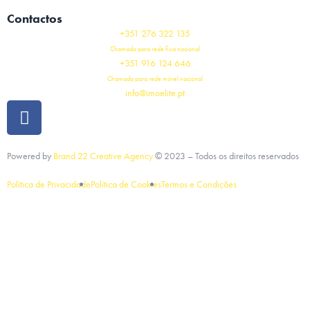
Contactos
+351 276 322 135
Chamada para rede fixa nacional
+351 916 124 646
Chamada para rede móvel nacional
info@imoelite.pt
Powered by
Brand 22 Creative Agency
©
2023
– Todos os direitos reservados
Política de Privacidade
Política de Cookies
Termos e Condições