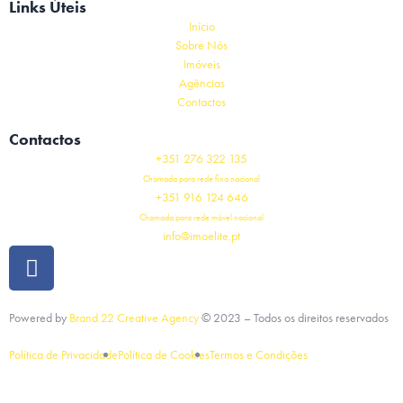
Links Úteis
Início
Sobre Nós
Imóveis
Agências
Contactos
Contactos
+351 276 322 135
Chamada para rede fixa nacional
+351 916 124 646
Chamada para rede móvel nacional
info@imoelite.pt
Powered by
Brand 22 Creative Agency
©
2023
– Todos os direitos reservados
Política de Privacidade
Política de Cookies
Termos e Condições