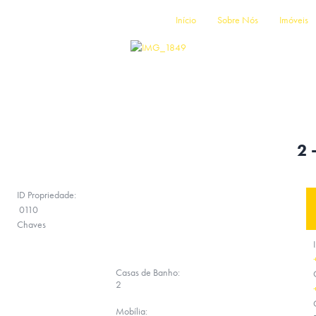
Início
Sobre Nós
Imóveis
2 
ID Propriedade:
0110
Chaves
Casas de Banho:
2
Mobília: