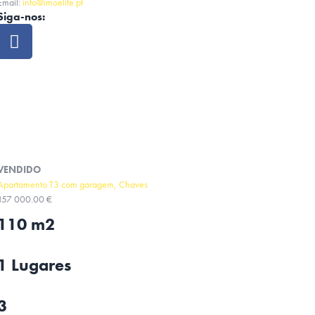
Email:
info@imoelite.pt
Siga-nos:
VENDIDO
Apartamento T3 com garagem, Chaves
157 000.00 €
110 m2
1 Lugares
3