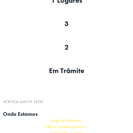
1 Lugares
3
2
Em Trâmite
LICENÇA AMI Nº 14152
Onde Estamos
Largo da Raposeira,
Edifício Casablanca loja 9,
5400-485 - Chaves