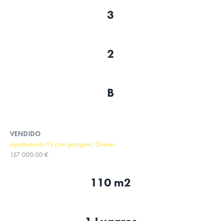
3
2
B
VENDIDO
Apartamento T3 com garagem, Chaves
157 000.00 €
110 m2