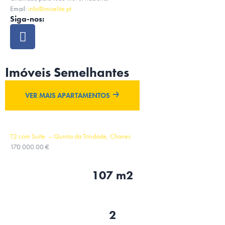
Email:
info@imoelite.pt
Siga-nos:
Imóveis Semelhantes
VER MAIS APARTAMENTOS
T2 com Suíte – Quinta da Trindade, Chaves
170 000.00 €
107 m2
2