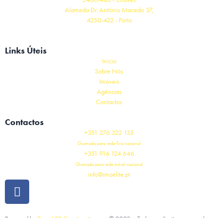
Alameda Dr. António Macedo 37,
4250-422 - Porto
Links Úteis
Início
Sobre Nós
Imóveis
Agências
Contactos
Contactos
+351 276 322 135
Chamada para rede fixa nacional
+351 916 124 646
Chamada para rede móvel nacional
info@imoelite.pt