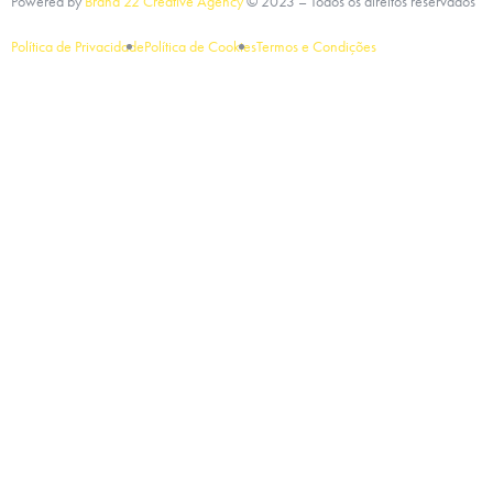
Powered by
Brand 22 Creative Agency
©
2023
– Todos os direitos reservados
Política de Privacidade
Política de Cookies
Termos e Condições