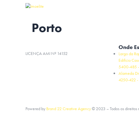
Porto
Onde E
LICENÇA AMI Nº 14152
Largo da Ra
Edifício Cas
5400-485 -
Alameda Dr
4250-422 - 
Powered by
Brand 22 Creative Agency
©
2023
– Todos os direitos