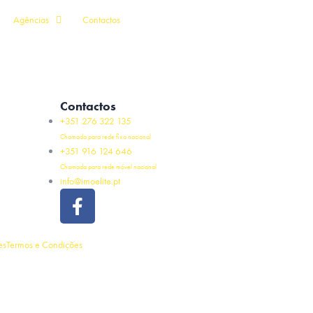
Agências
Contactos
Contactos
+351 276 322 135
Chamada para rede fixa nacional
+351 916 124 646
Chamada para rede móvel nacional
info@imoelite.pt
es
Termos e Condições