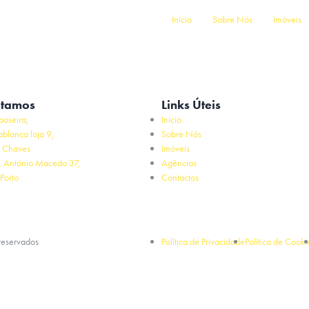
Início
Sobre Nós
Imóveis
stamos
Links Úteis
poseira,
Início
ablanca loja 9,
Sobre Nós
 Chaves
Imóveis
. António Macedo 37,
Agências
Porto
Contactos
 reservados
Política de Privacidade
Política de Cooki