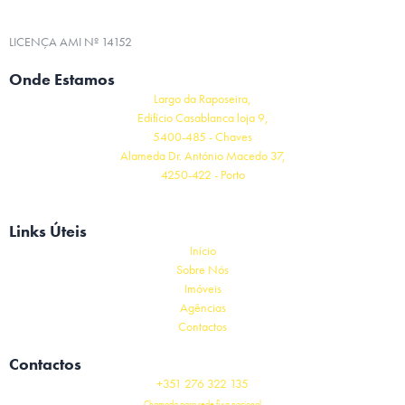
LICENÇA AMI Nº 14152
Onde Estamos
Largo da Raposeira,
Edifício Casablanca loja 9,
5400-485 - Chaves
Alameda Dr. António Macedo 37,
4250-422 - Porto
Links Úteis
Início
Sobre Nós
Imóveis
Agências
Contactos
Contactos
+351 276 322 135
Chamada para rede fixa nacional