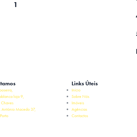
1
stamos
Links Úteis
poseira,
Início
ablanca loja 9,
Sobre Nós
 Chaves
Imóveis
. António Macedo 37,
Agências
Porto
Contactos