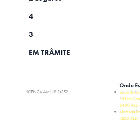
4
3
EM TRÂMITE
Onde E
LICENÇA AMI Nº 14152
Largo da Ra
Edifício Cas
5400-485 -
Alameda Dr
4250-422 - 