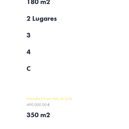
180 m2
2 Lugares
3
4
C
Moradia V3 em Vale de Anta
490 000.00 €
350 m2