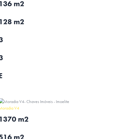
136 m2
128 m2
3
3
E
Moradia V4
1370 m2
516 m2