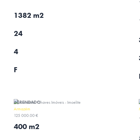
1382 m2
24
4
F
ARRENDADO
Armazém
125 000.00 €
400 m2