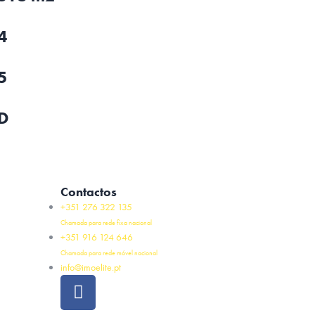
4
5
D
Contactos
+351 276 322 135
Chamada para rede fixa nacional
+351 916 124 646
Chamada para rede móvel nacional
info@imoelite.pt