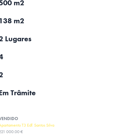
500 m2
138 m2
2 Lugares
4
2
Em Trâmite
VENDIDO
Apartamento T3 Edf. Santos Silva
221 000.00 €