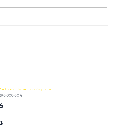
Prédio em Chaves com 6 quartos
290 000.00 €
6
3