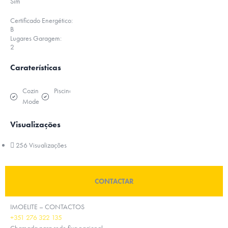
Sim
Certificado Energético:
B
Lugares Garagem:
2
Caraterísticas
Cozinha
Piscina
Moderna
Visualizações
256 Visualizações
CONTACTAR
IMOELITE – CONTACTOS
+351 276 322 135