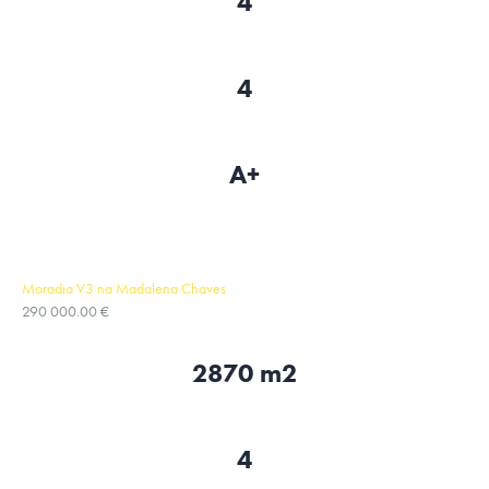
4
4
A+
Moradia V3 na Madalena Chaves
290 000.00 €
2870 m2
4